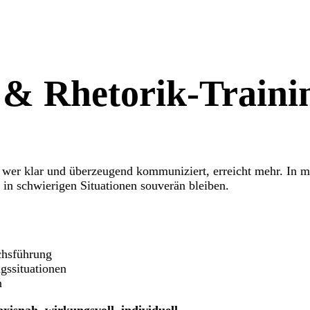
-
&
Rhetorik-Traini
er klar und überzeugend kommuniziert, erreicht mehr. In mei
h in schwierigen Situationen souverän bleiben.
chsführung
agssituationen
n