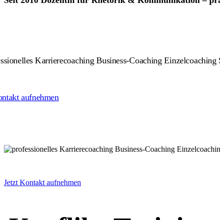
Seit 2010 Dozentin für Rhetorik & Kommunikation – prax
ontakt aufnehmen
Jetzt Kontakt aufnehmen